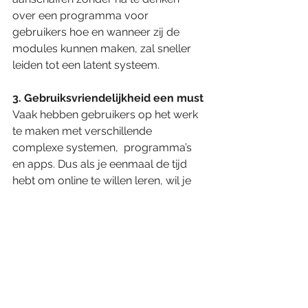
over een programma voor 
gebruikers hoe en wanneer zij de 
modules kunnen maken, zal sneller 
leiden tot een latent systeem.   
3. Gebruiksvriendelijkheid een must 
Vaak hebben gebruikers op het werk 
te maken met verschillende 
complexe systemen,  programma’s 
en apps. Dus als je eenmaal de tijd 
hebt om online te willen leren, wil je 
niet dat dat weer een complex 
systeem is met l ingewikkelde 
handelingen. Gebruiksvriendelijkheid 
is derhalve een belangrijk aspect. Op 
de vraag ‘Welk cijfer geef je  de 
gebruiksvriendelijkheid' scoort het e-
learning systeem binnen de 