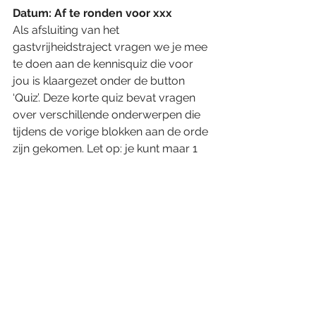
Datum: Af te ronden voor xxx
Als afsluiting van het 
gastvrijheidstraject vragen we je mee 
te doen aan de kennisquiz die voor 
jou is klaargezet onder de button 
‘Quiz’. Deze korte quiz bevat vragen 
over verschillende onderwerpen die 
tijdens de vorige blokken aan de orde 
zijn gekomen. Let op: je kunt maar 1 
keer aan de quiz meedoen. Zorg dat 
je een voldoende scoort.
Heb je alle onderdelen met een 
voldoende resultaat afgerond, dan 
behaal jij jouw 
gastvrijheidscertificering.