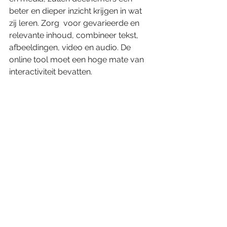
beter en dieper inzicht krijgen in wat 
zij leren. Zorg  voor gevarieerde en 
relevante inhoud, combineer tekst, 
afbeeldingen, video en audio. De 
online tool moet een hoge mate van 
interactiviteit bevatten. 
5. De juiste technologische 
hulpmiddelen gebruiken
Software ontwikkelt razendsnel en 
verandert continu. Zorg dat je zelf  
goed op de hoogte bent van gekozen 
technische tools voordat je deze aan 
deelnemers voorschotelt.  Leerlingen 
leren op verschillende manieren en 
hebben unieke behoeften. Maak 
gebruik van alle opties die de portal 
biedt. Wissel de trainingen af met  