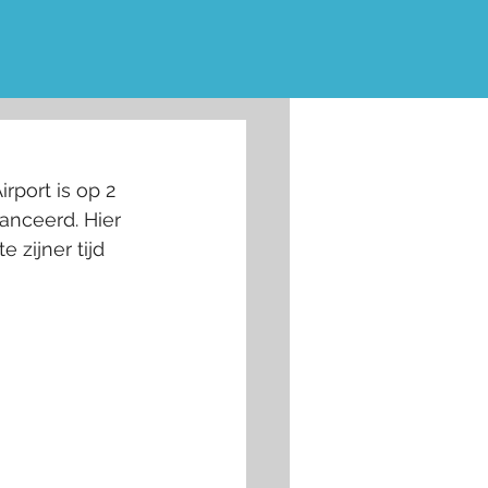
he
port is op 2 
anceerd. Hier 
zijner tijd 
 