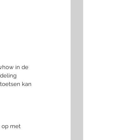
whow in de 
deling 
 toetsen kan 
t op met 