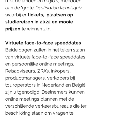
met de landen en regio's, meedoen 
aan de ‘grote’ 
Destination kennisquiz
waarbij er 
tickets,  plaatsen op  
studiereizen in 2022 en mooie 
prijzen 
te winnen zijn.
Virtuele face-to-face speeddates
Beide dagen zullen in het teken staan 
van virtuele face-to-face speeddates 
en persoonlijke online meetings. 
Reisadviseurs, ZRA’s, inkopers, 
productmanagers, verkopers bij 
touroperators in Nederland en België 
zijn uitgenodigd. Deelnemers kunnen 
online meetings plannen met de 
verschillende verkeersbureaus die ter 
beschikking staan om vragen te 
beantwoorden, de actuele situatie te 
belichten en reismogelijkheden te 